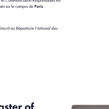
g et Communication Responsables est
nsés sur le campus de
Paris
.
 inscrit au Répertoire National des
aster of