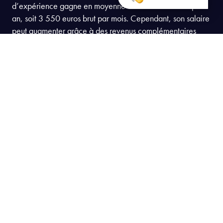
Un traffic manager salarié avec plus de 5 ans
d’expérience gagne en moyenne 43 000 euros brut par
an, soit 3 550 euros brut par mois. Cependant, son salaire
peut augmenter grâce à des revenus complémentaires
comme des primes de performance, des commissions,
ainsi qu’un 13e mois.
Avec plus de 7 ans d’expérience, son salaire peut
atteindre 50 000 euros brut annuels.
Lorsqu’il travaille en tant qu’indépendant, son salaire
dépend de ses honoraires et du nombre de clients qu’il
accompagne. Plus son portefeuille clients est important,
plus sa rémunération le sera également.
Il convient de noter que dans certains pays, comme aux
États-Unis, les traffic managers peuvent avoir des revenus
plus élevés. Un professionnel avec 7 ans d’expérience
peut y gagner jusqu’à 100 000 euros brut par an.