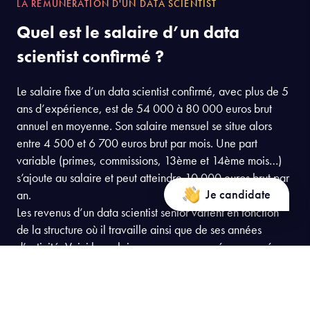
est de 3 300 euros brut mensuels et peut augmenter en
fonction de la taille de l’entreprise.
Consulter la formation
LA RÉMUNÉRATION D'UN DATA SCIENTIST
Quel est le salaire d’un data
scientist confirmé ?
Le salaire fixe d’un data scientist confirmé, avec plus de 5
ans d’expérience, est de 54 000 à 80 000 euros brut
Je candidate
annuel en moyenne. Son salaire mensuel se situe alors
entre 4 500 et 6 700 euros brut par mois. Une part
variable (primes, commissions, 13ème et 14ème mois…)
s’ajoute au salaire et peut atteindre 10 000 euros brut par
an.
Les revenus d’un data scientist senior varient en fonction