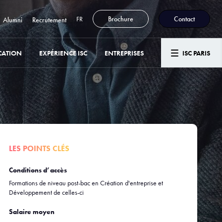
FR
Brochure
Contact
Alumni
Recrutement
CATION
EXPÉRIENCE ISC
ENTREPRISES
ISC PARIS
LES POINTS CLÉS
Conditions d’accès
Formations de niveau post-bac en Création d'entreprise et
Développement de celles-ci
Salaire moyen