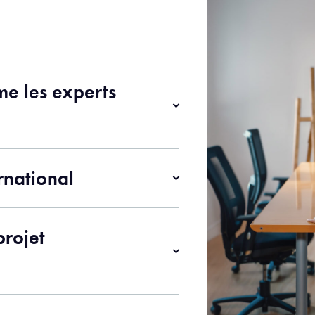
me les experts
rnational
rojet