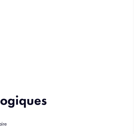
gogiques
aire