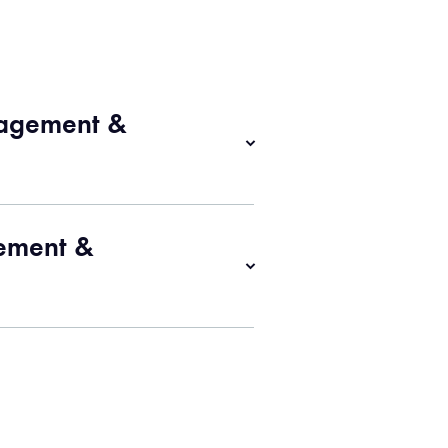
nagement &
ement &