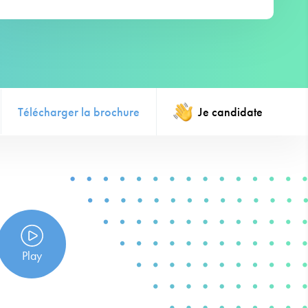
Télécharger la brochure
Je candidate
Play