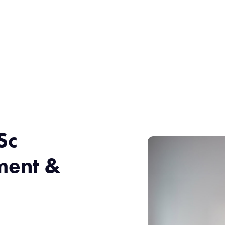
Sc
ment &