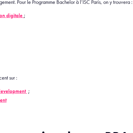
agement. Pour le Programme Bachelor à l’ISC Paris, on y trouvera :
on digitale
;
ent sur :
 development
;
ent