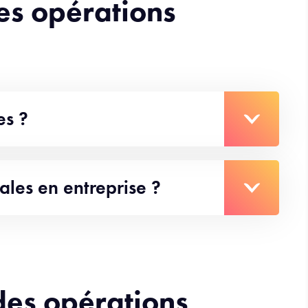
es opérations
es ?
les en entreprise ?
des opérations