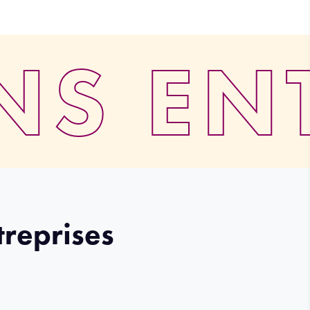
NS EN
treprises