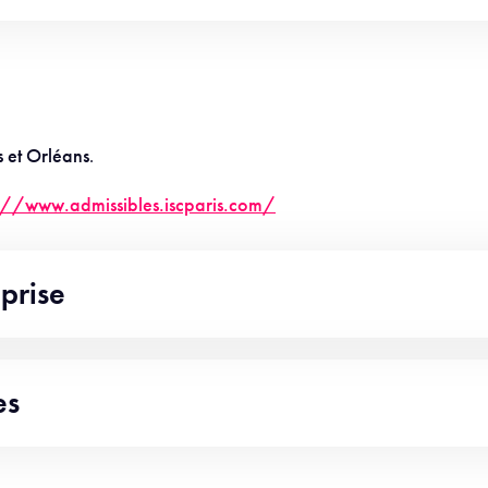
s et Orléans
.
s://www.admissibles.iscparis.com/
eprise
es