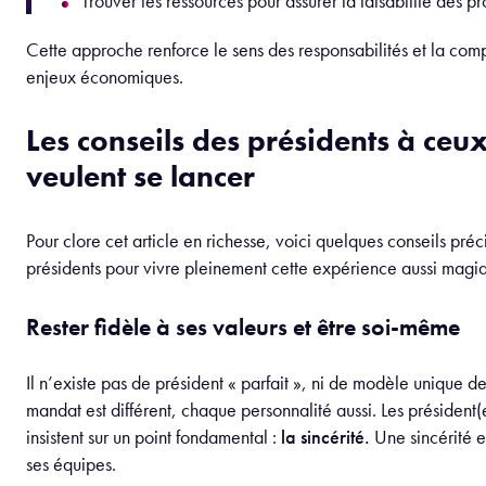
assumer leurs conséquences (financière, légale, etc…) 
Évoluer dans un environnement bénévole, où l’engag
central.
Ce tout nouveau type de responsabilité, pour la majorité de no
permet de développer des compétences transversales particu
recherchées dans le monde professionnel et de se découvrir, 
parlant mais pas que.
Organisation, gestion de projet et prise de d
Le rôle de président exige une organisation rigoureuse et une 
d’anticipation / adaptation.
Ilona Simian
: « L’un des plus grands défis a été de gér
composée à 80 % d’alternants. Cela m’a obligée à str
l’organisation et à m’adapter en permanence. »