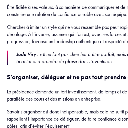
Cette gestion du temps et des priorités pousse à prendre des d
doivent d’être rapides, souvent dans l’incertitude, tout en mai
globale. Le président apprend ainsi à arbitrer, à hiérarchiser e
stratégie en fonction des contraintes opérationnelles, logistiqu
disponibles et des objectifs fixés.
Communication, écoute et leadership humain
Le président incarne. Le président communique. Il transmet en 
des valeurs, il vend/donne des services, communique un état
le président nourrit son leadership en apprenant à écouter (vr
(clairement), comprendre (avec du recul) pour relier des profils
une équipe fonctionnelle.
Par ailleurs, nos présidents actuels s’accordent tous : la réussi
Étudiante repose avant tout sur la qualité des échanges humains
de leurs entreprises étudiantes.