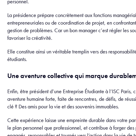
mandat est différent, chaque personnalité aussi. Les président(
insistent sur un point fondamental :
la sincérité.
Une sincérité 
ses équipes.
Être fidèle à ses valeurs, à sa manière de communiquer et d
construire une relation de confiance durable avec son équipe.
Chercher à imiter un style qui ne vous ressemble pas peut rap
décalage. À l’inverse, assumer qui l’on est, avec ses forces et
progression, favorise un leadership authentique et respecté d
Jade Viry
: « Il ne faut pas chercher à être parfait, mais 
écouter et à prendre du plaisir dans l’aventure.»
S’organiser, déléguer et ne pas tout prendre
La présidence demande un fort investissement, de temps et d
parallèle des cours et des missions en entreprise.