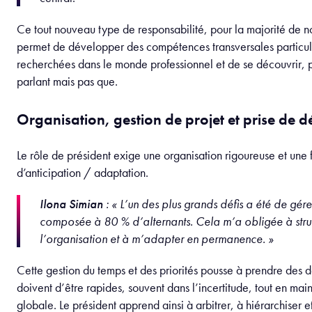
avec 70 étudiants Parisiens et Orléanais)
Cosmopol
avec son Cosmo’Trip (un voyage tout organi
découvrir la culture internationale à 25 de nos étudiants)
Déli-sphère
avec leur Deli-TOP Chef (un tout nouvel 
nos entreprises étudiantes dans ce concours de cuisines)
Et le
BDE
avec le Festival la Dream (plu de 100 000 e
soirée d’intégration (avec 400 de nos étudiants pour une 
et le Gala de fin d’année (dans des salles prestigieuses d
cocktail d’entrée et une remise de prix de l’engagement)
Anticiper, décider et gérer les imprévus et les 
Gestion de conflits, manque de ressources, panique… Les impr
quotidien de la vie d’un président en entreprise étudiante, to
manager en entreprise.
Mattis Capron
, président du BDE Phoenix 2025 – 2026, qui