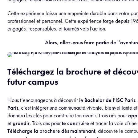
Savoir s’organiser est donc indispensable, mais cela ne suffit p
rappellent l’importance de
déléguer
, de faire confiance à so
pôles, afin d’éviter l’épuisement.
Il est tout aussi essentiel de prendre du recul sur les différentes 
rencontrées : l’engagement associatif reste une aventure colle
ne dure qu’un an. Tout ne sera pas parfait, les anciens, avant vo
erreurs. Accepter cette réalité permet de vivre son mandat ave
de lucidité et de plaisir.
Tanguy Fonvielle
: « Entoure-toi bien, délègue et trouv
déconnecter. L’engagement associatif est intense, mais il
équilibré. »
Parler à tout le monde et croire en son équip
Échanger régulièrement avec les autres bureaux d’entreprises 
membres, mais aussi avec les autres staffs de l’ISC Paris est es