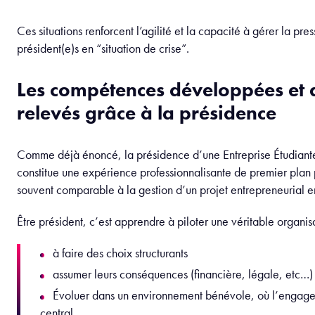
Représenter l’association et assurer sa stabili
Le président est aussi le garant du respect des statuts légaux (
associations en France), des valeurs (l’éthique de l’entreprise 
de trésorerie (avec son Trésorier) et des engagements pris en
des soutenances semestrielles par exemple).
Il représente (avec son trésorier) légalement l’association aup
partenaires extérieurs et de la loi, parfois sur des projets impli
dizaines de milliers d’euros de budget, par exemple :
Human
avec son Human Comedy Club (2 800 places pr
mythique du Grand REX)
Aide Mondiale
avec les voyages humanitaires (plus 
parrainés dans 4 pays d’actions : Bénin, Tanzanie, Phil
Le
Bureau des sports
avec leur Ski-trip annuel (un v