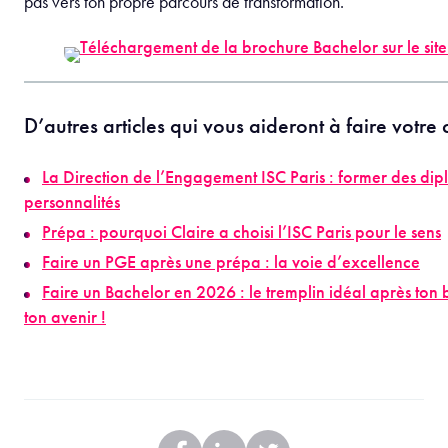
comprendre les attentes et anticiper les difficultés futures de vo
apprendre à naviguer dans un écosystème où les parties prenan
pluridisciplinaires.
Comme le résume
Mattis Capron,
président du BDE Phoenix
« Parle à tout le monde, crois en ton équipe. Seul on av
ensemble on avance plus loin. »
Croire en son équipe, valoriser les efforts collectifs et mainten
aux autres entreprises étudiantes sont les piliers d’une dynami
stable et durable.
Être président(e) à l’ISC Paris : u
expérience qui marque durablem
Un tremplin vers le monde professionnel et le 