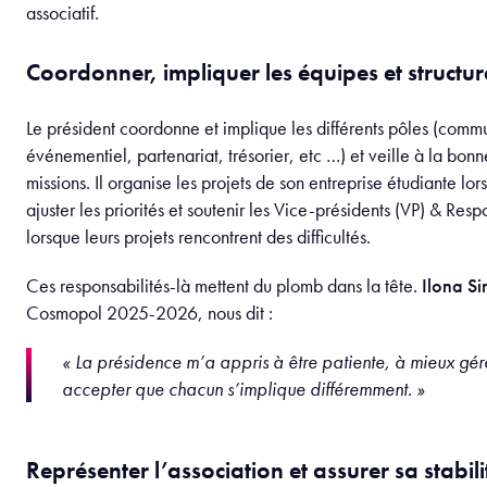
Au-delà des décisions, la présidence repose sur une dimensi
humaine. Il s’agit de créer une énergie positive, de valoriser 
membres, de donner du sens à l’engagement associatif et de ré
chacun autour des projets de leurs entreprises étudiantes. En d’
s’agit pour nos étudiants en poste, de travailler sur leur leader
Jade Viry
, présidente de Déli’Sphère 2025-2026, créatrice 
entreprise étudiante qui est tout simplement géniale :
« Être présidente, c’est donner une direction claire tout
énergie positive. Mon objectif est que chacun se sente é
sa place. »
Parce qu’en à peine un an, Déli’Sphère a su s’implanter et tro
dans notre écosystème. C’est l’asso qui nous réunit autour de la
signe avec brio tous les buffets de nos événements internes. Dé
preuve qu’ici, entre nos murs, toute passion peut devenir valeu
les autres.