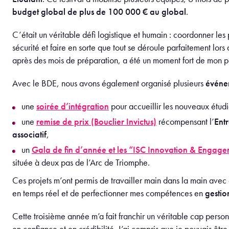
budget global de plus de 100 000 € au global
.
C’était un véritable défi logistique et humain : coordonner les
sécurité et faire en sorte que tout se déroule parfaitement lors
après des mois de préparation, a été un moment fort de mon p
Avec le BDE, nous avons également organisé plusieurs
événe
une
soirée d’intégration
pour accueillir les nouveaux étud
une
remise de prix (Bouclier Invictus)
récompensant l’
Entr
associatif
,
un
Gala de fin d’année
et les “ISC Innovation & Engag
située à deux pas de l’Arc de Triomphe.
Ces projets m’ont permis de travailler main dans la main ave
en temps réel et de perfectionner mes compétences en
gestio
Cette troisième année m’a fait franchir un véritable cap perso
en confiance et en crédibilité. J’ai compris que je pouvais être