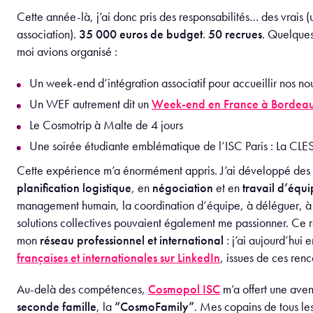
Cette année-là, j’ai donc pris des responsabilités… des vrais (
association).
35 000 euros de budget
.
50 recrues
. Quelques
moi avions organisé :
Un week-end d’intégration associatif pour accueillir nos no
Un WEF autrement dit un
Week-end en France à Bordea
Le Cosmotrip à Malte de 4 jours
Une soirée étudiante emblématique de l’ISC Paris : La CL
Cette expérience m’a énormément appris. J’ai développé de
planification logistique
, en
négociation
et en
travail d’équ
management humain, la coordination d’équipe, à déléguer, à 
solutions collectives pouvaient également me passionner. Ce r
mon
réseau professionnel et international
: j’ai aujourd’hu
françaises et internationales sur LinkedIn
, issues de ces renc
Au-delà des compétences,
Cosmopol ISC
m’a offert une aven
seconde famille
, la
“CosmoFamily”
. Mes copains de tous les 