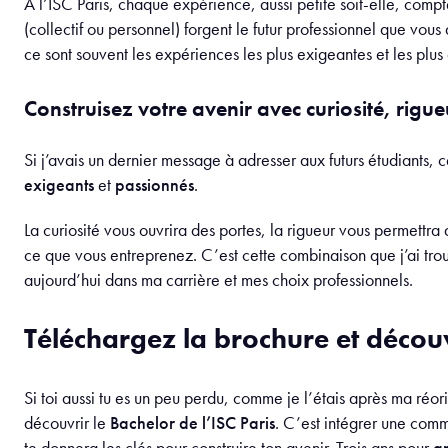
À l’ISC Paris, chaque expérience, aussi petite soit-elle, compt
(collectif ou personnel) forgent le futur professionnel que v
ce sont souvent les expériences les plus exigeantes et les plus 
Construisez votre avenir avec curiosité, rigue
Si j’avais un dernier message à adresser aux futurs étudiants, ce
exigeants
et
passionnés
.
La curiosité vous ouvrira des portes, la rigueur vous permettra d
ce que vous entreprenez. C’est cette combinaison que j’ai trou
aujourd’hui dans ma carrière et mes choix professionnels.
Téléchargez la brochure et décou
Si toi aussi tu es un peu perdu, comme je l’étais après ma réor
découvrir le
Bachelor de l’ISC Paris
. C’est intégrer une comm
te donnera les clés pour construire ton avenir. Trois ans pour
a