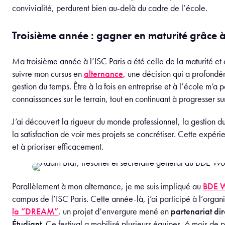
convivialité, perdurent bien au-delà du cadre de l’école.
Troisième année : gagner en maturité grâce à 
Ma troisième année à l’ISC Paris a été celle de la maturité et
suivre mon cursus en
alternance
, une décision qui a profondém
gestion du temps. Être à la fois en entreprise et à l’école m’
connaissances sur le terrain, tout en continuant à progresser 
J’ai découvert la rigueur du monde professionnel, la gestion du
la satisfaction de voir mes projets se concrétiser. Cette expérie
et à prioriser efficacement.
Parallèlement à mon alternance, je me suis impliqué au
BDE 
campus de l’ISC Paris. Cette année-là, j’ai participé à l’organ
la “DREAM”
, un projet d’envergure mené en
partenariat di
Étudiant
. Ce festival a mobilisé plusieurs équipes, 6 mois de